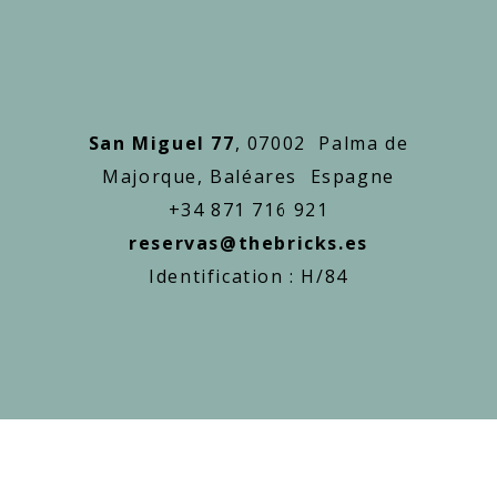
San Miguel 77
, 07002 Palma de
Majorque, Baléares Espagne
+34 871 716 921
reservas@thebricks.es
Identification : H/84