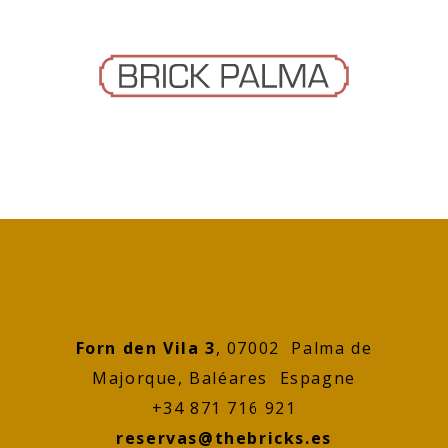
Forn den Vila 3
, 07002 Palma de
Majorque, Baléares Espagne
+34 871 716 921
reservas@thebricks.es