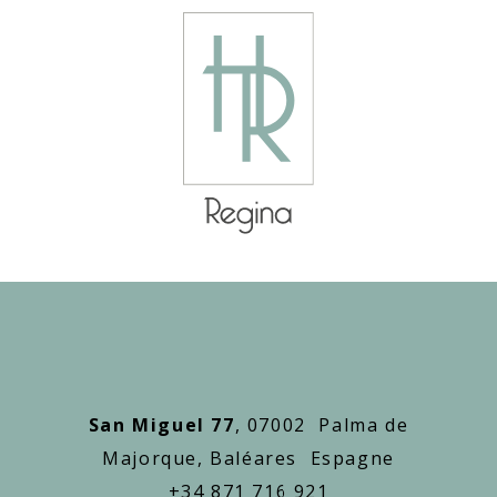
San Miguel 77
, 07002 Palma de
Majorque, Baléares Espagne
+34 871 716 921