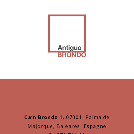
Ca’n Brondo 1
, 07001 Palma de
Majorque, Baléares Espagne