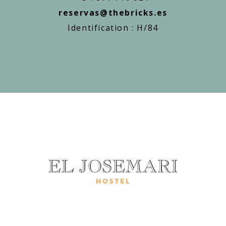
reservas@thebricks.es
Identification : H/84