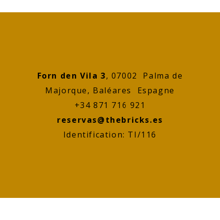
Forn den Vila 3
, 07002 Palma de
Majorque, Baléares Espagne
+34 871 716 921
reservas@thebricks.es
Identification: TI/116