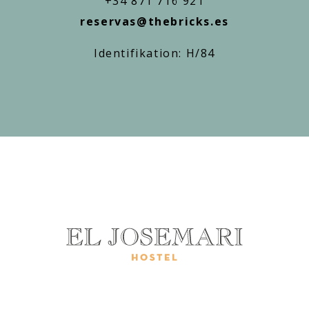
+34 871 716 921
reservas@thebricks.es
Identifikation: H/84