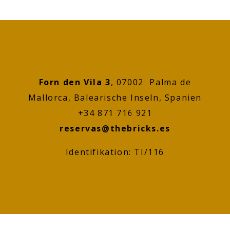
Forn den Vila 3
, 07002 Palma de
Mallorca, Balearische Inseln, Spanien
+34 871 716 921
reservas@thebricks.es
Identifikation: TI/116