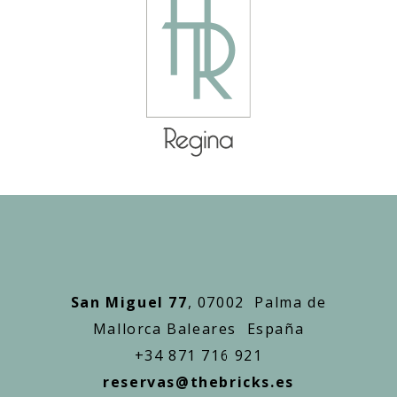
San Miguel 77
, 07002 Palma de
Mallorca Baleares España
+34 871 716 921
reservas@thebricks.es