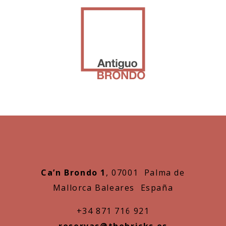
Ca’n Brondo 1
, 07001 Palma de
Mallorca Baleares España
+34 871 716 921