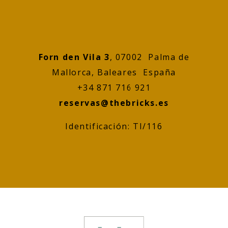
Forn den Vila 3
, 07002 Palma de
Mallorca, Baleares España
+34 871 716 921
reservas@thebricks.es
Identificación: TI/116