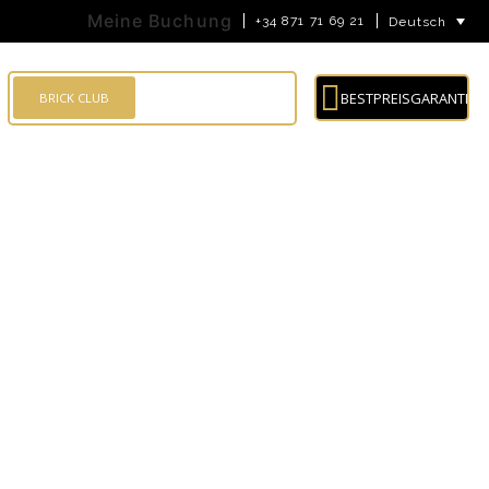
Meine Buchung
+34 871 71 69 21
Deutsch
ANMELDUNG
BESTPREISGARANTIE
BRICK CLUB
Suchen