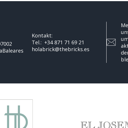
Mel
un
Kontakt:
um
Tel.:
+34 871 71 69 21
07002
ak
holabrick@thebricks.es
a
Baleares
de
bl