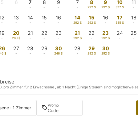
5
6
7
8
9
7
8
9
10
11
-
-
-
-
-
-
292 $
292 $
377 $
-
12
13
14
15
16
14
15
16
17
18
-
-
-
-
-
292 $
292 $
-
335 $
-
19
20
21
22
23
21
22
23
24
25
-
280 $
-
-
-
292 $
-
292 $
-
-
26
27
28
29
30
28
29
30
46 $
-
-
-
246 $
-
292 $
292 $
breise
D, pro Zimmer, für 2 Erwachsene , ab 1 Nacht (Einige Steuern sind möglicherweise 
Promo
sene · 1 Zimmer