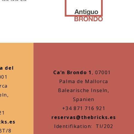
a del
Ca’n Brondo 1
, 07001
001
Palma de Mallorca
rca
Balearische Inseln,
eln,
Spanien
+34 871 716 921
21
reservas@thebricks.es
cks.es
Identifikation: TI/202
ABT/8