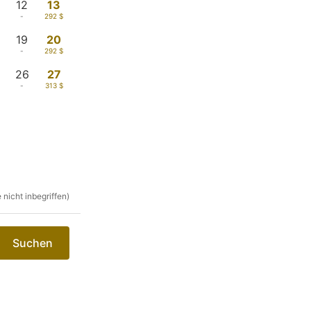
12
13
-
292 $
19
20
-
292 $
26
27
-
313 $
nicht inbegriffen)
Suchen