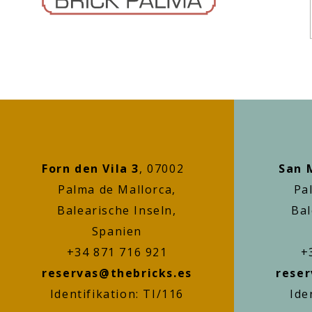
Forn den Vila 3
, 07002
San 
Palma de Mallorca,
Pa
Balearische Inseln,
Bal
Spanien
+34 871 716 921
+
reservas@thebricks.es
reser
Identifikation: TI/116
Ide