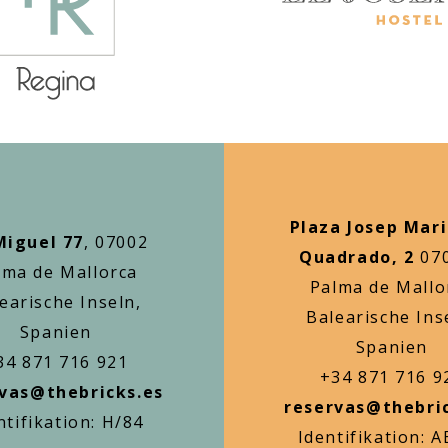
Plaza Josep Mari
Miguel 77
, 07002
Quadrado, 2
07
lma de Mallorca
Palma de Mallo
earische Inseln,
Balearische Ins
Spanien
Spanien
34 871 716 921
+34 871 716 9
vas@thebricks.es
reservas@thebri
ntifikation: H/84
Identifikation: 