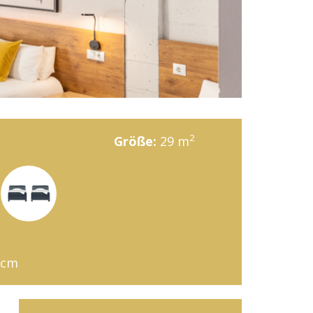
2
Größe:
29 m
0cm