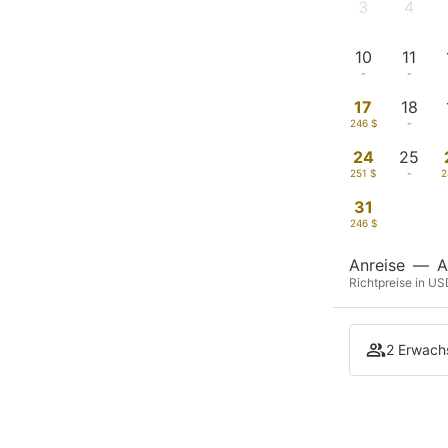
3
4
-
-
10
11
-
-
17
18
246 $
-
24
25
251 $
-
2
31
246 $
Anreise
—
A
Richtpreise in US
2 Erwach