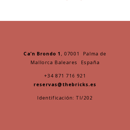
Ca’n Brondo 1
, 07001 Palma de
Mallorca Baleares España
+34 871 716 921
reservas@thebricks.es
Identificación: TI/202