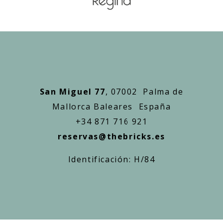
San Miguel 77
, 07002 Palma de
Mallorca Baleares España
+34 871 716 921
reservas@thebricks.es
Identificación: H/84