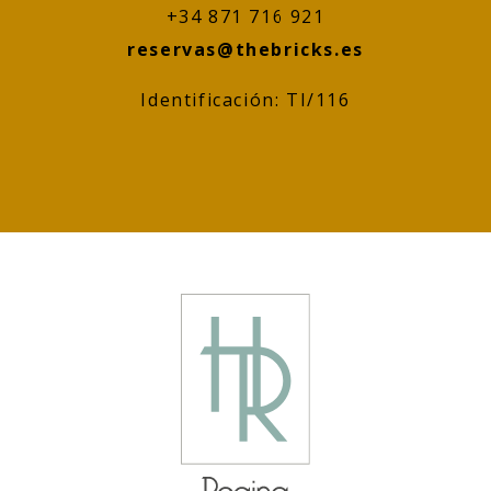
+34 871 716 921
reservas@thebricks.es
Identificación: TI/116