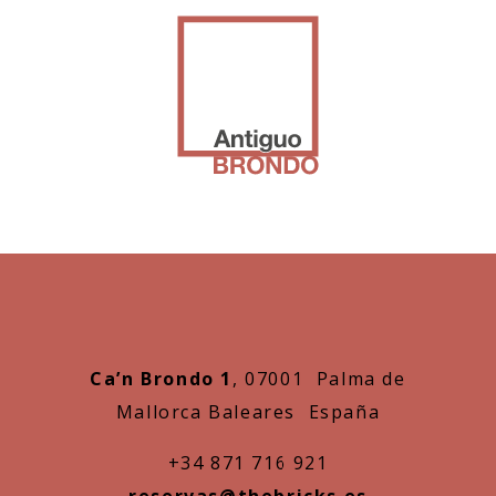
Ca’n Brondo 1
, 07001 Palma de
Mallorca Baleares España
+34 871 716 921