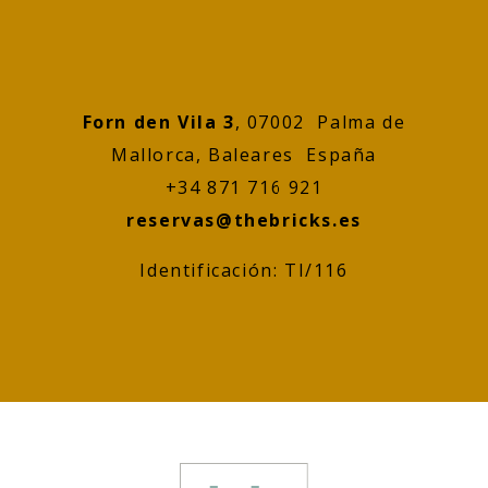
Forn den Vila 3
, 07002 Palma de
Mallorca, Baleares España
+34 871 716 921
reservas@thebricks.es
Identificación: TI/116