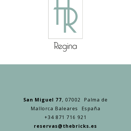
San Miguel 77
, 07002 Palma de
Mallorca Baleares España
+34 871 716 921
reservas@thebricks.es