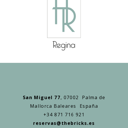
San Miguel 77
, 07002 Palma de
Mallorca Baleares España
+34 871 716 921
reservas@thebricks.es