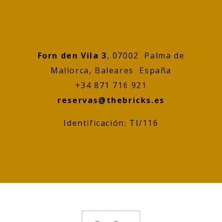
Forn den Vila 3
, 07002 Palma de
Mallorca, Baleares España
+34 871 716 921
reservas@thebricks.es
Identificación: TI/116