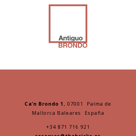
Ca’n Brondo 1
, 07001 Palma de
Mallorca Baleares España
+34 871 716 921